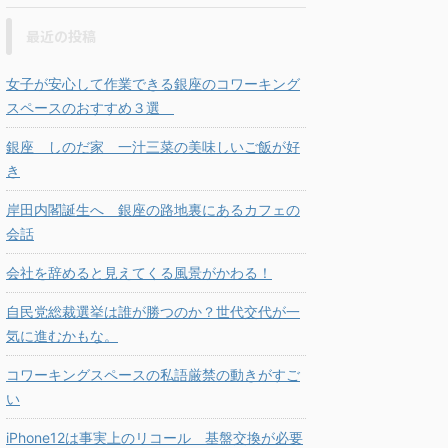
最近の投稿
女子が安心して作業できる銀座のコワーキング
スペースのおすすめ３選
銀座 しのだ家 一汁三菜の美味しいご飯が好
き
岸田内閣誕生へ 銀座の路地裏にあるカフェの
会話
会社を辞めると見えてくる風景がかわる！
自民党総裁選挙は誰が勝つのか？世代交代が一
気に進むかもな。
コワーキングスペースの私語厳禁の動きがすご
い
iPhone12は事実上のリコール 基盤交換が必要