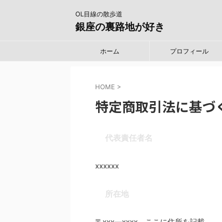
OL目線の散歩道
銀座の裏路地が好き
ホーム
プロフィール
HOME
>
特定商取引法に基づ
代表責任者名
xxxxxx
所在地
〒xxx―xxxx ここに住所を記載